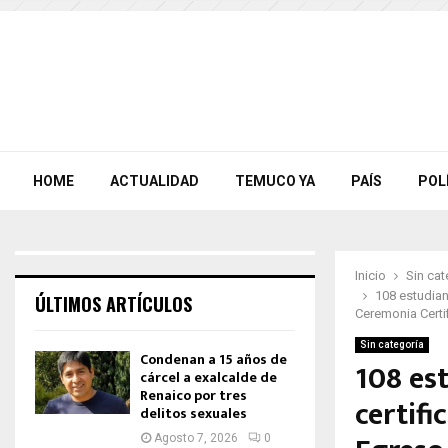
HOME
ACTUALIDAD
TEMUCO YA
PAÍS
POL
Inicio
Sin cat
108 estudian
ÚLTIMOS ARTÍCULOS
Ceremonia Cert
Sin categoría
Condenan a 15 años de
108 es
cárcel a exalcalde de
Renaico por tres
certifi
delitos sexuales
Agosto 7, 2026
0