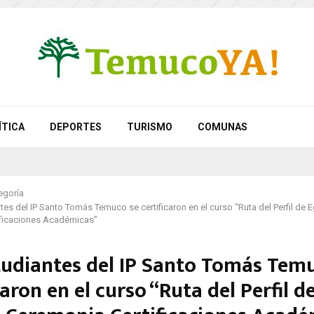
ÍTICA
DEPORTES
TURISMO
COMUNAS
egoría
tes del IP Santo Tomás Temuco se certificaron en el curso “Ruta del Perfil de 
ificaciones Académicas”
tudiantes del IP Santo Tomás Tem
caron en el curso “Ruta del Perfil d