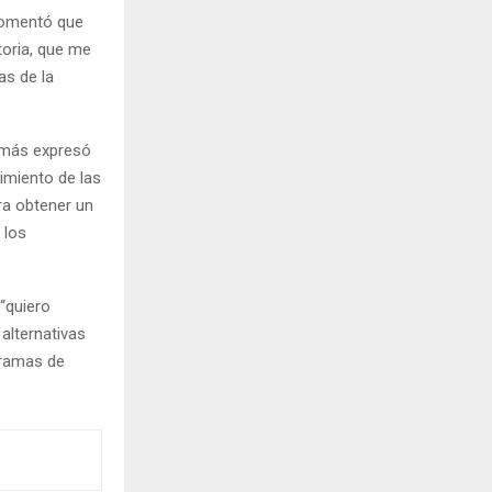
 comentó que
toria, que me
as de la
Tomás expresó
imiento de las
ra obtener un
 los
“quiero
alternativas
gramas de