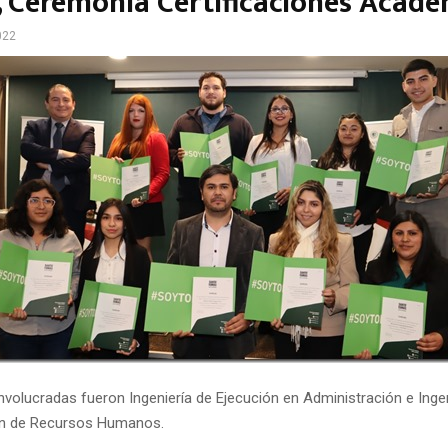
, Ceremonia Certificaciones Acadé
022
nvolucradas fueron Ingeniería de Ejecución en Administración e Inge
ón de Recursos Humanos.