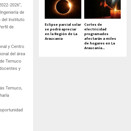
2022-2026”,
Ingeniería de
del Instituto
Eclipse parcial solar
Cortes de
erfil de
se podrá apreciar
electricidad
en la Región de La
programados
Araucania
afectarán a miles
de hogares en La
onal y Centro
Araucanía...
onal del área
sede Temuco
 docentes y
más Temuco,
harla
 oportunidad