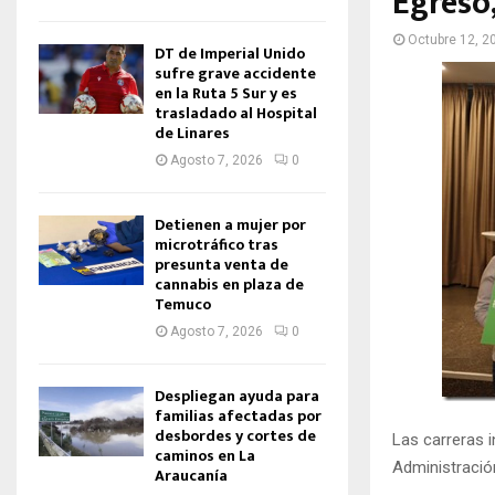
Egreso
Octubre 12, 2
DT de Imperial Unido
sufre grave accidente
en la Ruta 5 Sur y es
trasladado al Hospital
de Linares
Agosto 7, 2026
0
Detienen a mujer por
microtráfico tras
presunta venta de
cannabis en plaza de
Temuco
Agosto 7, 2026
0
Despliegan ayuda para
familias afectadas por
desbordes y cortes de
Las carreras i
caminos en La
Administraci
Araucanía