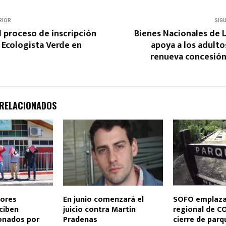
RIOR
SIG
 proceso de inscripción
Bienes Nacionales de 
 Ecologista Verde en
apoya a los adult
renueva concesión
 RELACIONADOS
ores
En junio comenzará el
SOFO emplaza 
eciben
juicio contra Martín
regional de C
onados por
Pradenas
cierre de parq