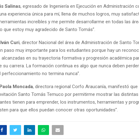
is Salinas
, egresado de Ingeniería en Ejecución en Administración
una experiencia única para mí, llena de muchos logros, muy satisfac
herramientas increíbles y me permite desarrollarme en todas las áre
r lo que estoy muy agradecido de Santo Tomás”.
,
Iván Curi
, director Nacional del área de Administración de Santo 
un paso muy importante para los estudiantes porque hay un reconoc
alcanzadas en su trayectoria formativa y progresión académica pa
l de su carrera. La formación continua es algo que nunca deben perder
El perfeccionamiento no termina nunca”.
Paola Moncada
, directora regional Corfo Araucanía, manifestó que 
invitación Santo Tomás Temuco por permitirme mostrar las distintas 
iantes tienen para emprender, los instrumentos, herramientas y pro
sten para que ellos puedan conocer otras oportunidades”.