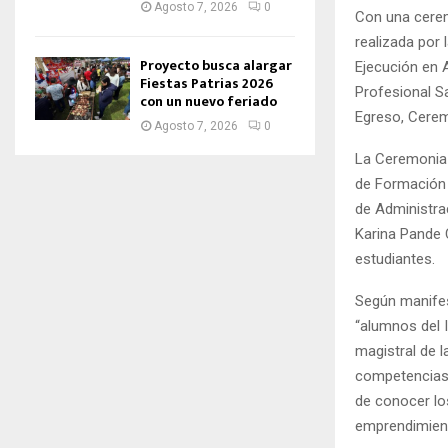
Agosto 7, 2026
0
Con una cerem
realizada por 
Proyecto busca alargar
Ejecución en 
Fiestas Patrias 2026
Profesional Sa
con un nuevo feriado
Egreso, Cerem
Agosto 7, 2026
0
La Ceremonia 
de Formación 
de Administra
Karina Pande 
estudiantes.
Según manif
“alumnos del 
magistral de l
competencias 
de conocer los
emprendimient