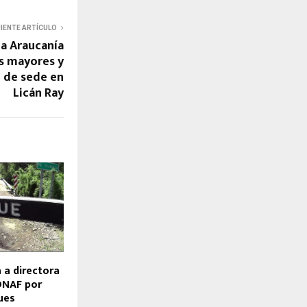
UIENTE ARTÍCULO
La Araucanía
os mayores y
 de sede en
Licán Ray
a directora
ONAF por
ues