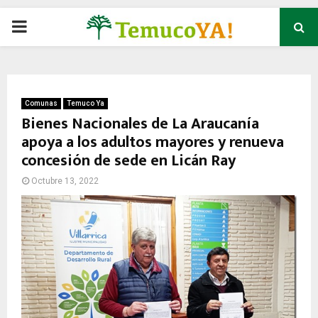
P
R
I
Comunas
Temuco Ya
Bienes Nacionales de La Araucanía
apoya a los adultos mayores y renueva
M
concesión de sede en Licán Ray
A
Octubre 13, 2022
R
Y
M