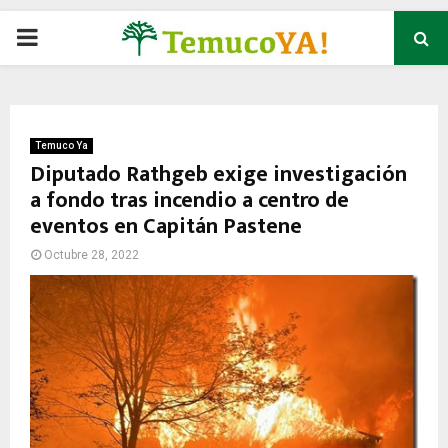
P
R
I
Temuco Ya
Diputado Rathgeb exige investigación
a fondo tras incendio a centro de
M
eventos en Capitán Pastene
A
Octubre 28, 2022
R
Y
M