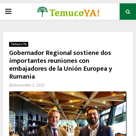
P
R
I
Temuco Ya
Gobernador Regional sostiene dos
importantes reuniones con
M
embajadores de la Unión Europea y
Rumania
A
Noviembre 2, 2022
R
Y
M