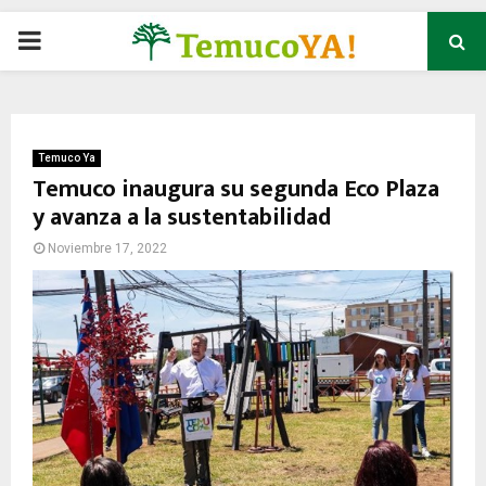
P
R
I
Temuco Ya
Temuco inaugura su segunda Eco Plaza
y avanza a la sustentabilidad
M
Noviembre 17, 2022
A
R
Y
M