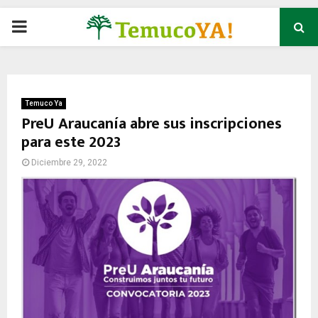
P
R
I
Temuco Ya
PreU Araucanía abre sus inscripciones
para este 2023
M
Diciembre 29, 2022
A
R
Y
M