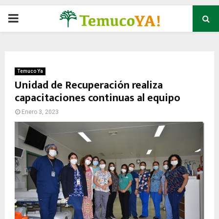
P
R
I
Temuco Ya
Unidad de Recuperación realiza
capacitaciones continuas al equipo
M
Enero 3, 2023
A
R
Y
M