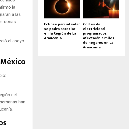
nfirmó la
grarán a las
 personas
Eclipse parcial solar
Cortes de
se podrá apreciar
electricidad
en la Región de La
programados
Araucania
afectarán a miles
eció el apoyo
de hogares en La
Araucanía...
 México
bió:
egión del
s semanas han
ucanía.
os