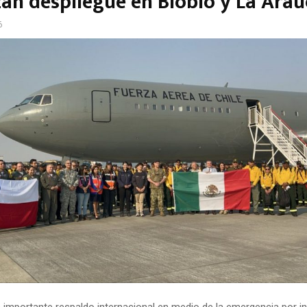
zan despliegue en Biobío y La Ara
6
 importante respaldo internacional en medio de la emergencia por i