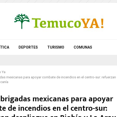
ÍTICA
DEPORTES
TURISMO
COMUNAS
 Ya
das mexicanas para apoyar combate de incendios en el centro-sur: refuerzan
ucanía
 brigadas mexicanas para apoyar
 de incendios en el centro-sur: