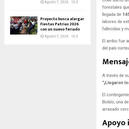
Agosto 7, 2026
0
forestales que
llegada de
145
Proyecto busca alargar
labores de ex
Fiestas Patrias 2026
con un nuevo feriado
fallecidas y m
Agosto 7, 2026
0
El arribo fue
del país nort
Mensaje
A través de su
“¡Llegaron l
El contingente
Biobío, una d
arrasado cerc
Apoyo 