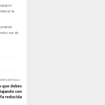
 equipos
alecer la
 sumando
entro-sur de
UIENTE ARTÍCULO
lo que debes
viajando con
ifa reducida