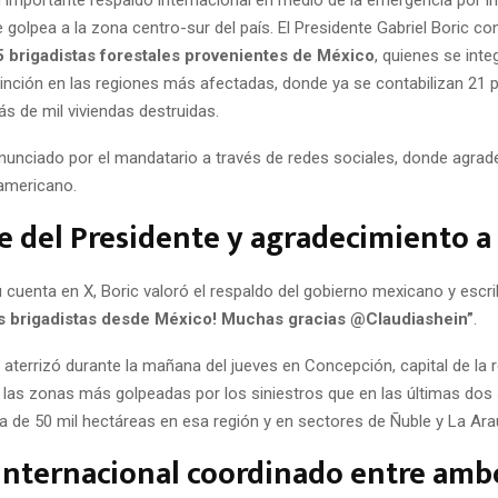
 golpea a la zona centro-sur del país. El Presidente Gabriel Boric co
 brigadistas forestales provenientes de México
, quienes se inte
tinción en las regiones más afectadas, donde ya se contabilizan 21
ás de mil viviendas destruidas.
 anunciado por el mandatario a través de redes sociales, donde agrad
eamericano.
 del Presidente y agradecimiento a
 cuenta en X, Boric valoró el respaldo del gobierno mexicano y escri
os brigadistas desde México! Muchas gracias @Claudiashein”
.
 aterrizó durante la mañana del jueves en Concepción, capital de la r
e las zonas más golpeadas por los siniestros que en las últimas do
a de 50 mil hectáreas en esa región y en sectores de Ñuble y La Ara
internacional coordinado entre amb