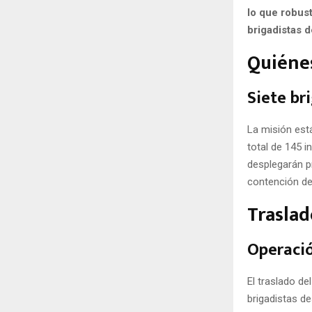
lo que robust
brigadistas 
Quiénes
Siete br
La misión es
total de 145 i
desplegarán p
contención de
Traslad
Operació
El traslado de
brigadistas d