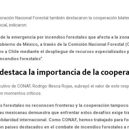
oración Nacional Forestal también destacaron la cooperación bilater
cial, indicaron:
 de la emergencia por incendios forestales que afecta a la zona
 Gobierno de México, a través de la Comisión Nacional Forestal
yo a Chile mediante el despliegue de recursos especializados p
ncendios forestales”
.
estaca la importancia de la cooper
ecutivo de CONAF, Rodrigo Illesca Rojas, subrayó el valor de este res
 en momentos críticos:
os forestales no reconocen fronteras y la cooperación tampoco.
das mexicanas demuestra que enfrentar estos desafíos exige tr
olidaridad internacional. Como CONAF, hemos trabajado para for
on países destacados en el combate de incendios forestales a n