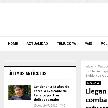
HOME
ACTUALIDAD
TEMUCO YA
PAÍS
POL
Inicio
Temuco
Llegan briga
ÚLTIMOS ARTÍCULOS
Biobío y La Ara
Temuco Ya
Condenan a 15 años de
Llegan
cárcel a exalcalde de
Renaico por tres
combate
delitos sexuales
Agosto 7, 2026
0