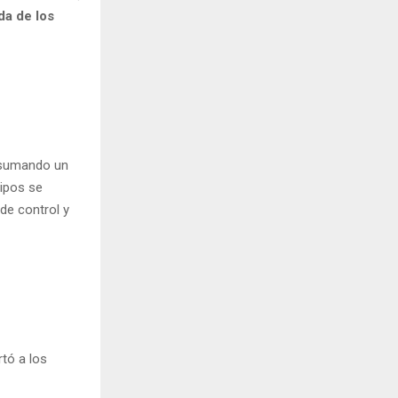
da de los
 sumando un
uipos se
de control y
rtó a los