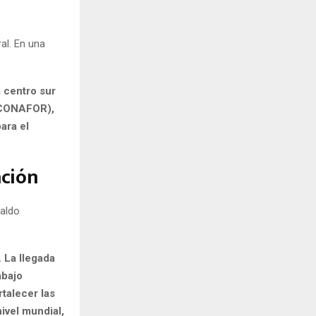
al. En una
 centro sur
 (CONAFOR),
ara el
ación
paldo
 La llegada
abajo
talecer las
ivel mundial,