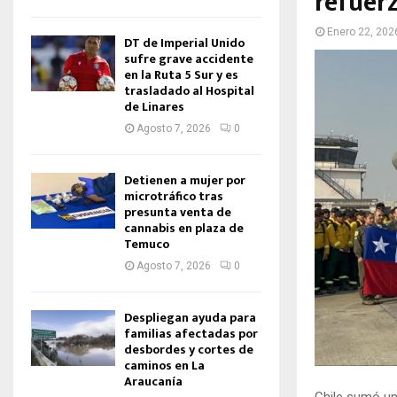
refuer
Enero 22, 202
DT de Imperial Unido
sufre grave accidente
en la Ruta 5 Sur y es
trasladado al Hospital
de Linares
Agosto 7, 2026
0
Detienen a mujer por
microtráfico tras
presunta venta de
cannabis en plaza de
Temuco
Agosto 7, 2026
0
Despliegan ayuda para
familias afectadas por
desbordes y cortes de
caminos en La
Araucanía
Chile sumó un