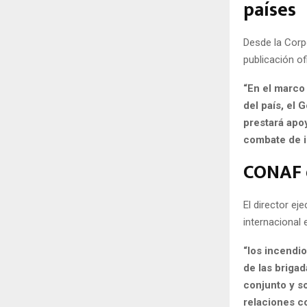
países
Desde la Corp
publicación ofi
“En el marco
del país, el
prestará apo
combate de i
CONAF d
El director ej
internacional
“los incendi
de las briga
conjunto y s
relaciones c