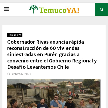
P
R
I
Temuco Ya
Gobernador Rivas anuncia rápida
reconstrucción de 60 viviendas
M
siniestradas en Purén gracias a
convenio entre el Gobierno Regional y
A
Desafío Levantemos Chile
R
Febrero 6, 2023
Y
M