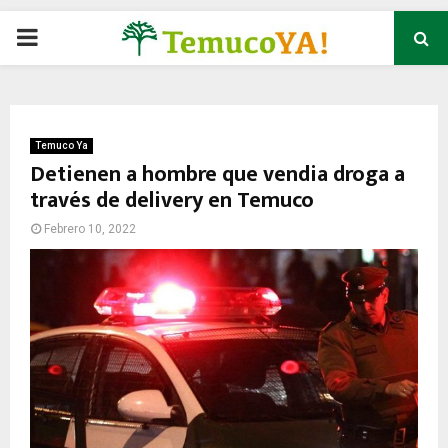
P
R
I
Temuco Ya
Detienen a hombre que vendia droga a
través de delivery en Temuco
M
Febrero 10, 2022
A
R
Y
M