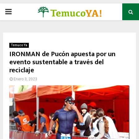
P
R
I
Temuco Ya
IRONMAN de Pucón apuesta por un
evento sustentable a través del
M
reciclaje
A
Enero 3, 2023
R
Y
M