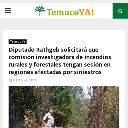
P
R
I
Temuco Ya
Diputado Rathgeb solicitará que
comisión investigadora de incendios
M
rurales y forestales tengan sesión en
regiones afectadas por siniestros
A
Marzo 21, 2023
R
Y
M