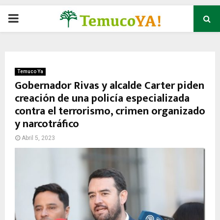
P
R
I
Temuco Ya
Gobernador Rivas y alcalde Carter piden
creación de una policía especializada
M
contra el terrorismo, crimen organizado
y narcotráfico
A
Abril 5, 2023
R
Y
M