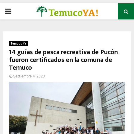
P
R
I
Temuco Ya
14 guías de pesca recreativa de Pucón
fueron certificados en la comuna de
M
Temuco
A
Septiembre 4, 2023
R
Y
M