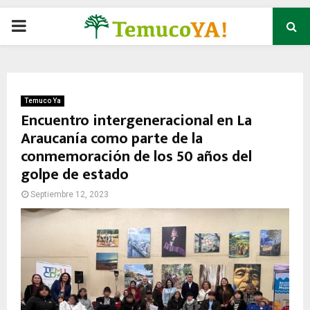
P
R
I
Temuco Ya
Encuentro intergeneracional en La
Araucanía como parte de la
M
conmemoración de los 50 años del
golpe de estado
A
Septiembre 12, 2023
R
Y
M