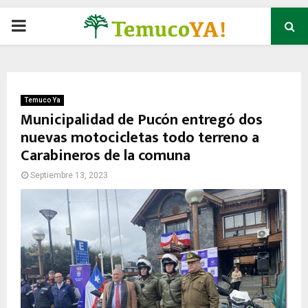
P
R
I
Temuco Ya
Municipalidad de Pucón entregó dos
nuevas motocicletas todo terreno a
M
Carabineros de la comuna
A
Septiembre 13, 2023
R
Y
M