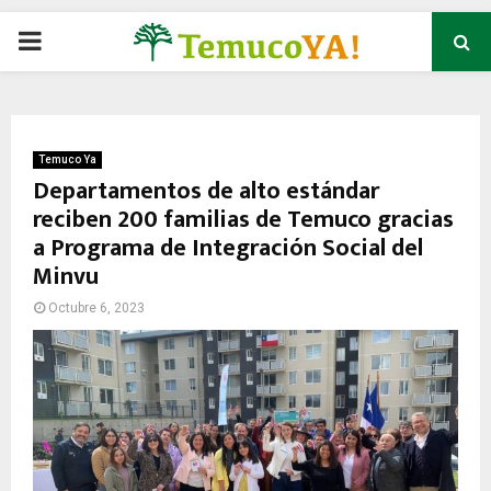
P
R
I
Temuco Ya
Departamentos de alto estándar
reciben 200 familias de Temuco gracias
M
a Programa de Integración Social del
Minvu
A
Octubre 6, 2023
R
Y
M