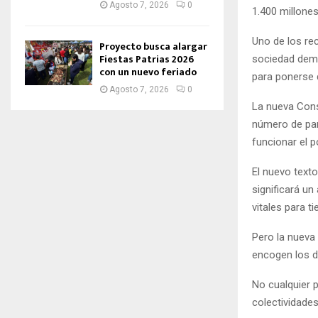
Agosto 7, 2026
0
1.400 millone
Uno de los re
Proyecto busca alargar
Fiestas Patrias 2026
sociedad demu
con un nuevo feriado
para ponerse 
Agosto 7, 2026
0
La nueva Const
número de par
funcionar el 
El nuevo text
significará un
vitales para ti
Pero la nueva
encogen los d
No cualquier 
colectividade