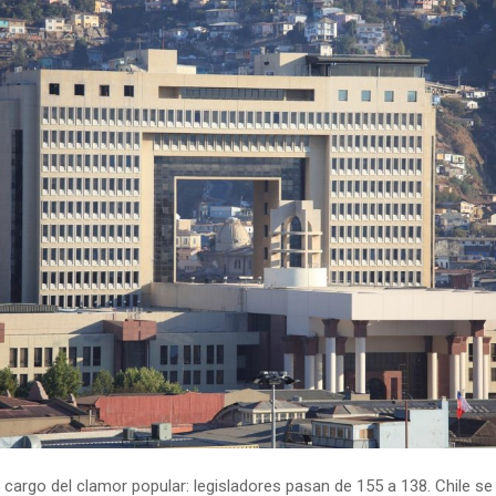
 cargo del clamor popular: legisladores pasan de 155 a 138. Chile se