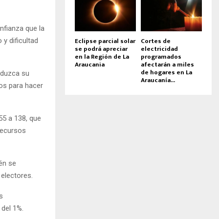
nfianza que la
Eclipse parcial solar
Cortes de
y dificultad
se podrá apreciar
electricidad
en la Región de La
programados
Araucania
afectarán a miles
de hogares en La
reduzca su
Araucanía...
os para hacer
55 a 138, que
 recursos
én se
 electores.
s
 del 1%.