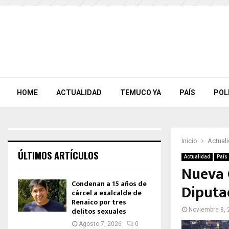
HOME
ACTUALIDAD
TEMUCO YA
PAÍS
POL
Inicio
Actual
ÚLTIMOS ARTÍCULOS
Actualidad
País
Nueva 
Condenan a 15 años de
Diputad
cárcel a exalcalde de
Renaico por tres
delitos sexuales
Noviembre 8, 
Agosto 7, 2026
0