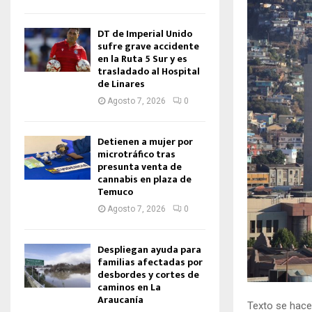
DT de Imperial Unido
sufre grave accidente
en la Ruta 5 Sur y es
trasladado al Hospital
de Linares
Agosto 7, 2026
0
Detienen a mujer por
microtráfico tras
presunta venta de
cannabis en plaza de
Temuco
Agosto 7, 2026
0
Despliegan ayuda para
familias afectadas por
desbordes y cortes de
caminos en La
Araucanía
Texto se hace