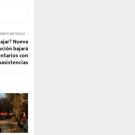
UIENTE ARTÍCULO
bajar? Nueva
ución bajará
ntarios con
nasistencias