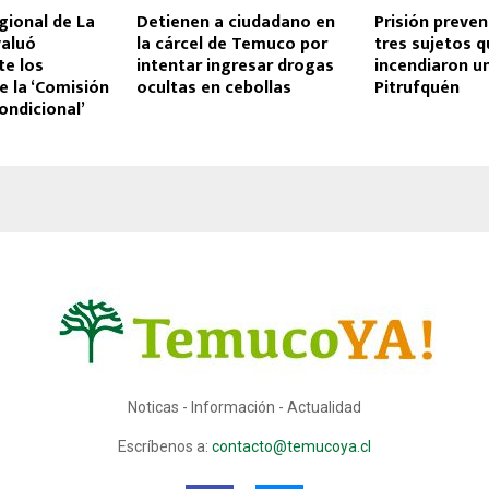
gional de La
Detienen a ciudadano en
Prisión preven
valuó
la cárcel de Temuco por
tres sujetos 
te los
intentar ingresar drogas
incendiaron u
e la ‘Comisión
ocultas en cebollas
Pitrufquén
ondicional’
Noticas - Información - Actualidad
Escríbenos a:
contacto@temucoya.cl