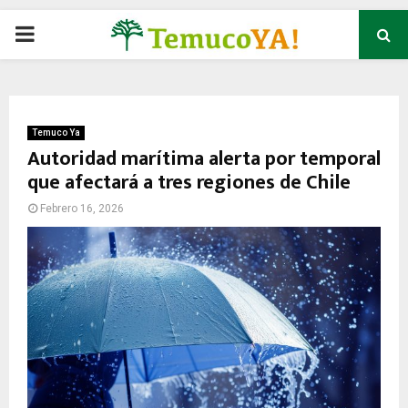
P
R
I
Temuco Ya
Autoridad marítima alerta por temporal
que afectará a tres regiones de Chile
M
Febrero 16, 2026
A
R
Y
M