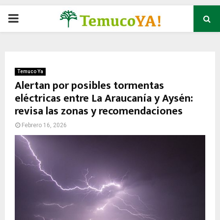
P
R
I
Temuco Ya
Alertan por posibles tormentas
eléctricas entre La Araucanía y Aysén:
M
revisa las zonas y recomendaciones
A
Febrero 16, 2026
R
Y
M