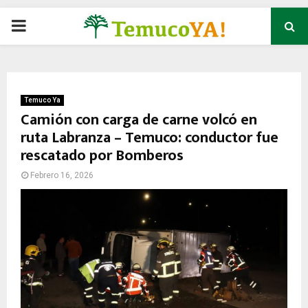
P
R
I
Temuco Ya
Camión con carga de carne volcó en
ruta Labranza – Temuco: conductor fue
M
rescatado por Bomberos
A
Febrero 16, 2026
R
Y
M