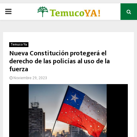
P
R
I
Temuco Ya
Nueva Constitución protegerá el
derecho de las policías al uso de la
M
fuerza
A
Noviembre 29, 2023
R
Y
M