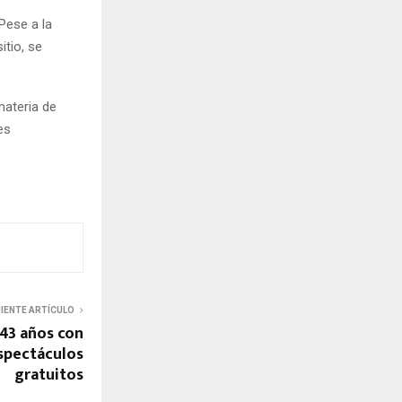
Pese a la
itio, se
materia de
es
UIENTE ARTÍCULO
43 años con
espectáculos
gratuitos