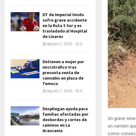
DT de Imperial Unido
sufre grave accidente
en la Ruta 5 Sur y es
trasladado al Hospital
de Linares
Agosto 7, 2026
0
Detienen a mujer por
microtráfico tras
presunta venta de
cannabis en plaza de
Temuco
Agosto 7, 2026
0
Despliegan ayuda para
familias afectadas por
Un grave sinie
desbordes y cortes de
caminos en La
un camión que
Araucanía
como consecue