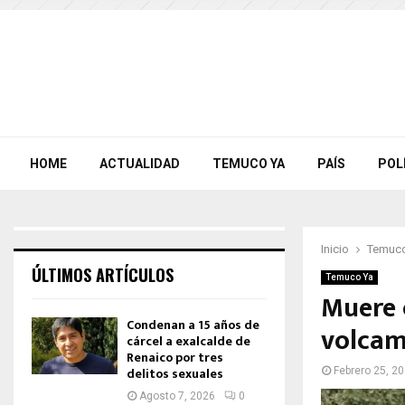
HOME
ACTUALIDAD
TEMUCO YA
PAÍS
POL
Inicio
Temuco
ÚLTIMOS ARTÍCULOS
Temuco Ya
Muere 
Condenan a 15 años de
volcami
cárcel a exalcalde de
Renaico por tres
delitos sexuales
Febrero 25, 2
Agosto 7, 2026
0