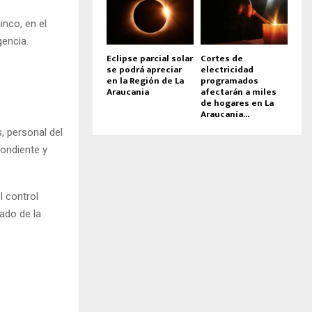
inco, en el
encia.
Eclipse parcial solar
Cortes de
se podrá apreciar
electricidad
en la Región de La
programados
Araucania
afectarán a miles
de hogares en La
Araucanía...
, personal del
ondiente y
l control
ado de la