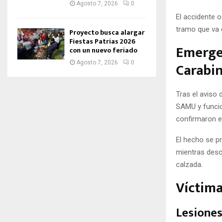
Agosto 7, 2026
0
El accidente o
tramo que va 
Proyecto busca alargar
Fiestas Patrias 2026
Emerge
con un nuevo feriado
Agosto 7, 2026
0
Carabi
Tras el aviso 
SAMU y funcio
confirmaron e
El hecho se pr
mientras desc
calzada.
Víctima
Lesione