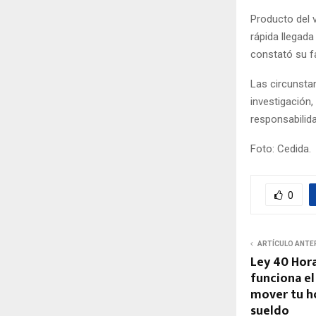
Producto del 
rápida llegada
constató su fa
Las circunstan
investigación,
responsabilid
Foto: Cedida.
0
ARTÍCULO ANTE
Ley 40 Hora
funciona e
mover tu ho
sueldo