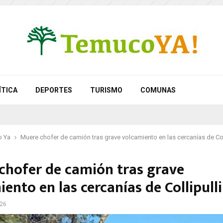
ÍTICA
DEPORTES
TURISMO
COMUNAS
 Ya
Muere chofer de camión tras grave volcamiento en las cercanías de Coll
chofer de camión tras grave
ento en las cercanías de Collipulli
026