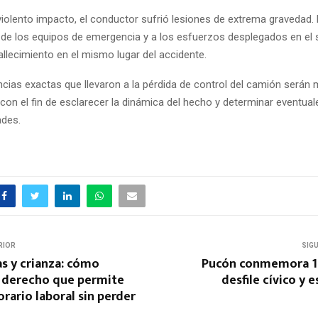
violento impacto, el conductor sufrió lesiones de extrema gravedad. 
 de los equipos de emergencia y a los esfuerzos desplegados en el s
llecimiento en el mismo lugar del accidente.
cias exactas que llevaron a la pérdida de control del camión serán 
 con el fin de esclarecer la dinámica del hecho y determinar eventual
ades.
RIOR
SIG
s y crianza: cómo
Pucón conmemora 1
l derecho que permite
desfile cívico y 
rario laboral sin perder