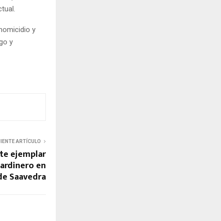
tual.
homicidio y
ego y
UIENTE ARTÍCULO
te ejemplar
ardinero en
de Saavedra