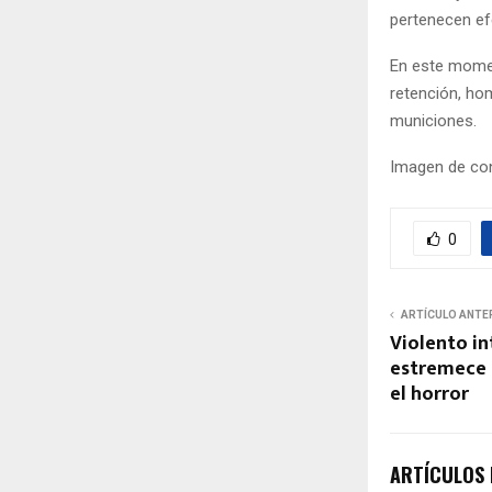
pertenecen ef
En este momen
retención, hom
municiones.
Imagen de con
0
ARTÍCULO ANTE
Violento i
estremece 
el horror
ARTÍCULOS