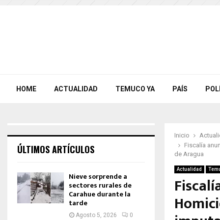
HOME
ACTUALIDAD
TEMUCO YA
PAÍS
POL
Inicio
Actual
Fiscalía anu
ÚLTIMOS ARTÍCULOS
de Aragua
Actualidad
Temu
Nieve sorprende a
Fiscal
sectores rurales de
Carahue durante la
Homici
tarde
Agosto 5, 2026
0