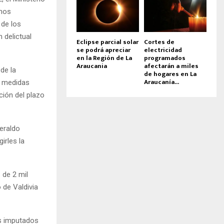
anos
 de los
delictual
Eclipse parcial solar
Cortes de
se podrá apreciar
electricidad
en la Región de La
programados
Araucania
afectarán a miles
de la
de hogares en La
Araucanía...
s medidas
ción del plazo
eraldo
irles la
 de 2 mil
 de Valdivia
os imputados