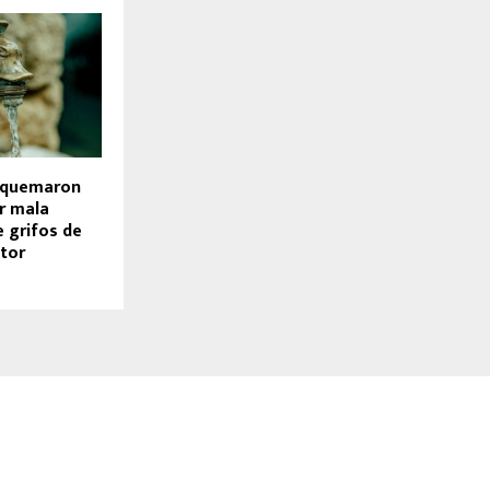
e quemaron
r mala
e grifos de
ctor