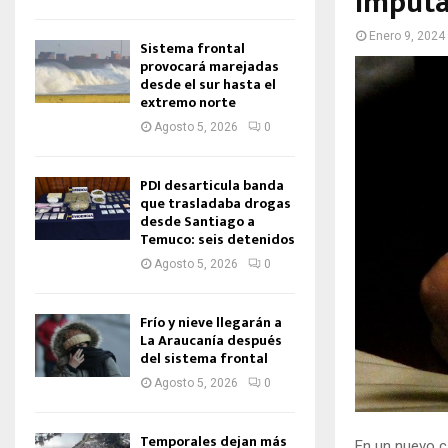
imputa
Enero 9, 2024
Sistema frontal
provocará marejadas
desde el sur hasta el
extremo norte
Agosto 5, 2026
0
PDI desarticula banda
que trasladaba drogas
desde Santiago a
Temuco: seis detenidos
Agosto 5, 2026
0
Frío y nieve llegarán a
La Araucanía después
del sistema frontal
Agosto 5, 2026
0
Temporales dejan más
En un nuevo c