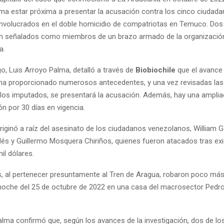
rma estar próxima a presentar la acusación contra los cinco ciudad
nvolucrados en el doble homicidio de compatriotas en Temuco. Dos
 señalados como miembros de un brazo armado de la organización 
a.
rgo, Luis Arroyo Palma, detalló a través de
Biobiochile
que el avance 
 ha proporcionado numerosos antecedentes, y una vez revisadas la
 los imputados, se presentará la acusación. Además, hay una amplia
ón por 30 días en vigencia.
riginó a raíz del asesinato de los ciudadanos venezolanos, William G
és y Guillermo Mosquera Chiriños, quienes fueron atacados tras exig
il dólares.
, al pertenecer presuntamente al Tren de Aragua, robaron poco más
 noche del 25 de octubre de 2022 en una casa del macrosector Pedro
alma confirmó que, según los avances de la investigación, dos de l