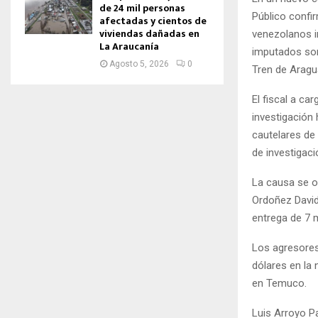
de 24 mil personas
Público confi
afectadas y cientos de
viviendas dañadas en
venezolanos i
La Araucanía
imputados son
Agosto 5, 2026
0
Tren de Aragu
El fiscal a ca
investigación
cautelares de
de investigaci
La causa se o
Ordoñez David
entrega de 7 m
Los agresores
dólares en la
en Temuco.
Luis Arroyo P