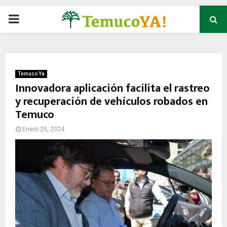
P
R
I
Temuco Ya
Innovadora aplicación facilita el rastreo
y recuperación de vehículos robados en
M
Temuco
A
Enero 25, 2024
R
Y
M