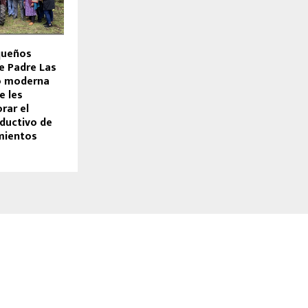
queños
e Padre Las
ó moderna
e les
rar el
oductivo de
mientos