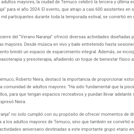
adultos mayores, la ciudad de Temuco celebró la tercera y última ed
a” para el año 2024. El evento, que atrajo a casi 600 asistentes en s
 mil participantes durante toda la temporada estival, se convirtió en
cierre del “Verano Naranja” ofreció diversas actividades diseñadas pa
as mayores. Desde música en vivo y baile entretenido hasta sesione
evento brindó un espacio de esparcimiento integral. Además, se inco
asoterapia y presoterapia, añadiendo un toque de bienestar físico a
 Temuco, Roberto Neira, destacó la importancia de proporcionar est
 la comunidad de adultos mayores. “Ha sido fundamental que la pisci
llos, para que tengan espacios recreativos y puedan llevar adelante
expresó Neira.
ranja” no solo cumplió con su propósito de ofrecer momentos de di
ca a los adultos mayores de Temuco, sino que también se convirtió e
actividades aniversario destinadas a este importante grupo etario en 