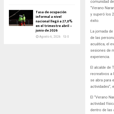
comunidad de 
“Verano Naranj
Tasa de ocupación
y superó los 2
informal a nivel
nacional llegó a 27,0%
éxito.
en el trimestre abril –
junio de 2026
La jornada de 
Agosto 6, 2026
0
de las person
acuática, el 
sesiones de m
experiencia.
El alcalde de
recreativos a
se abra para e
actividades”, 
El “Verano Na
actividad físi
dentro de las 