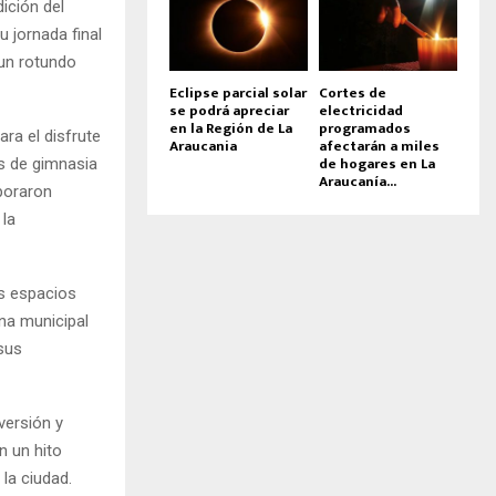
ición del
u jornada final
 un rotundo
Eclipse parcial solar
Cortes de
se podrá apreciar
electricidad
en la Región de La
programados
ra el disfrute
Araucania
afectarán a miles
de hogares en La
s de gimnasia
Araucanía...
rporaron
 la
os espacios
na municipal
 sus
versión y
n un hito
la ciudad.