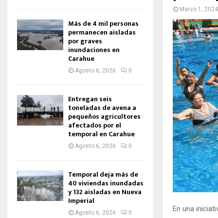
Marzo 1, 2024
Más de 4 mil personas
permanecen aisladas
por graves
inundaciones en
Carahue
Agosto 6, 2026
0
Entregan seis
toneladas de avena a
pequeños agricultores
afectados por el
temporal en Carahue
Agosto 6, 2026
0
Temporal deja más de
40 viviendas inundadas
y 132 aisladas en Nueva
Imperial
En una iniciati
Agosto 6, 2026
0