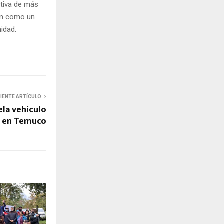
ctiva de más
ión como un
idad.
UIENTE ARTÍCULO
ela vehículo
 en Temuco