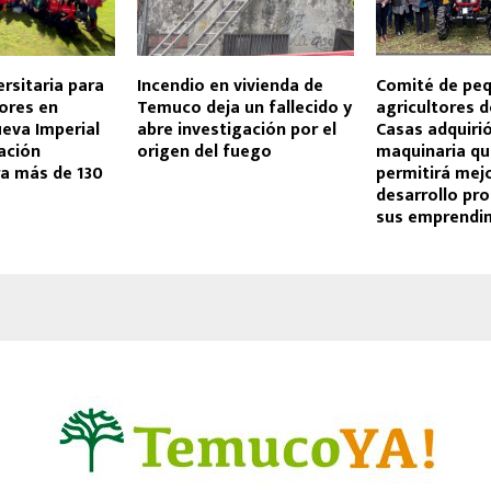
ersitaria para
Incendio en vivienda de
Comité de pe
ores en
Temuco deja un fallecido y
agricultores d
eva Imperial
abre investigación por el
Casas adquiri
ación
origen del fuego
maquinaria qu
ra más de 130
permitirá mejo
desarrollo pr
sus emprendi