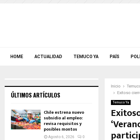
HOME
ACTUALIDAD
TEMUCO YA
PAÍS
POL
Inicio
Temuco
Exitoso cier
ÚLTIMOS ARTÍCULOS
Temuco Ya
Exitos
Chile estrena nuevo
subsidio al empleo:
‘Veran
revisa requisitos y
posibles montos
partic
Agosto 6, 2026
0