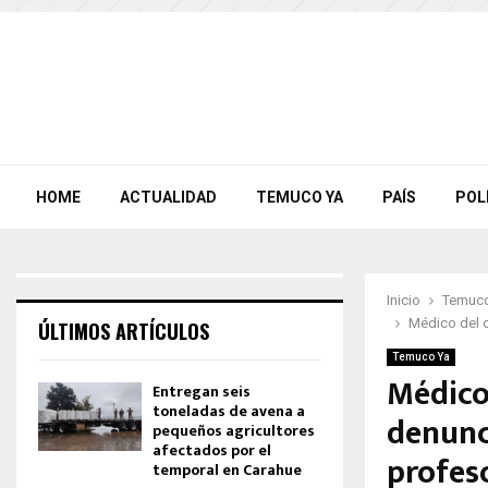
HOME
ACTUALIDAD
TEMUCO YA
PAÍS
POL
Inicio
Temuco
Médico del c
ÚLTIMOS ARTÍCULOS
Temuco Ya
Médico
Entregan seis
toneladas de avena a
denunc
pequeños agricultores
afectados por el
profes
temporal en Carahue