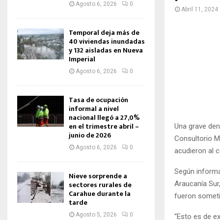
Agosto 6, 2026
0
Abril 11, 2024
Temporal deja más de
40 viviendas inundadas
y 132 aisladas en Nueva
Imperial
Agosto 6, 2026
0
Tasa de ocupación
informal a nivel
nacional llegó a 27,0%
en el trimestre abril –
Una grave den
junio de 2026
Consultorio M
Agosto 6, 2026
0
acudieron al c
Según informa
Nieve sorprende a
Araucanía Sur
sectores rurales de
Carahue durante la
fueron someti
tarde
Agosto 5, 2026
0
“Esto es de e