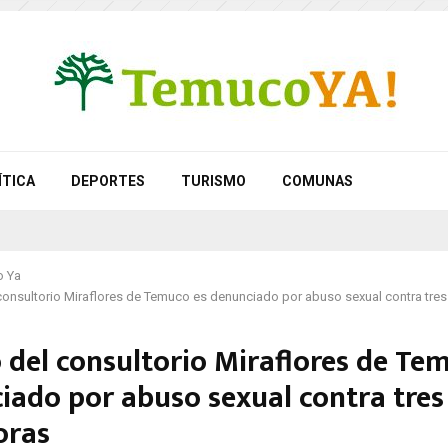
ÍTICA
DEPORTES
TURISMO
COMUNAS
 Ya
onsultorio Miraflores de Temuco es denunciado por abuso sexual contra tre
 del consultorio Miraflores de Te
iado por abuso sexual contra tres
oras