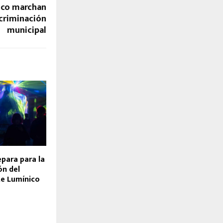
uco marchan
criminación
municipal
para para la
ón del
te Lumínico