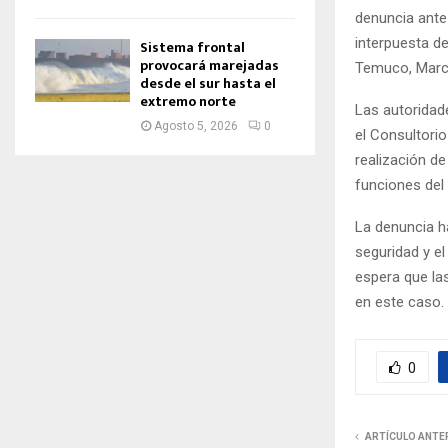
denuncia ante
interpuesta de
Sistema frontal
provocará marejadas
Temuco, Marce
desde el sur hasta el
extremo norte
Las autoridad
Agosto 5, 2026
0
el Consultorio
realización d
funciones del 
La denuncia h
seguridad y el
espera que la
en este caso.
0
ARTÍCULO ANTE