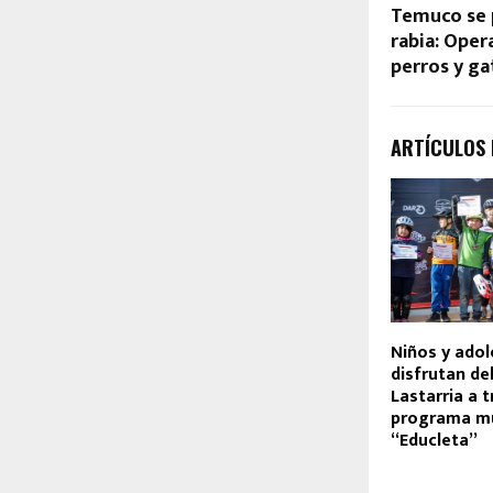
Temuco se 
rabia: Oper
perros y ga
ARTÍCULOS
Niños y ado
disfrutan de
Lastarria a t
programa mu
“Educleta”