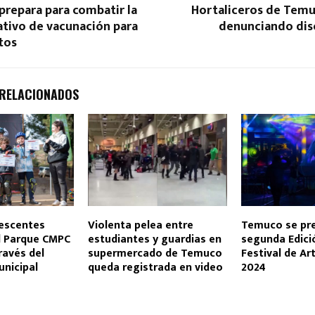
prepara para combatir la
Hortaliceros de Tem
ativo de vacunación para
denunciando dis
tos
 RELACIONADOS
lescentes
Violenta pelea entre
Temuco se pre
l Parque CMPC
estudiantes y guardias en
segunda Edici
ravés del
supermercado de Temuco
Festival de Ar
nicipal
queda registrada en video
2024