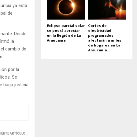
nuncia ya está
ipal de
Eclipse parcial solar
Cortes de
se podrá apreciar
electricidad
rmante. Desde
en la Región de La
programados
Araucania
afectarán a miles
firmó la
de hogares en La
 el cambio de
Araucanía...
e.
ión por la
licos. Se
 haga justicia
UIENTE ARTÍCULO