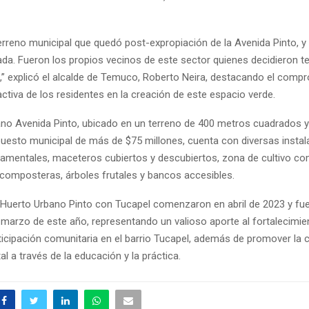
erreno municipal que quedó post-expropiación de la Avenida Pinto, y
ada. Fueron los propios vecinos de este sector quienes decidieron t
,” explicó el alcalde de Temuco, Roberto Neira, destacando el compr
activa de los residentes en la creación de este espacio verde.
ano Avenida Pinto, ubicado en un terreno de 400 metros cuadrados y
uesto municipal de más de $75 millones, cuenta con diversas inst
namentales, maceteros cubiertos y descubiertos, zona de cultivo com
 composteras, árboles frutales y bancos accesibles.
 Huerto Urbano Pinto con Tucapel comenzaron en abril de 2023 y fu
 marzo de este año, representando un valioso aporte al fortalecimien
rticipación comunitaria en el barrio Tucapel, además de promover la 
 a través de la educación y la práctica.