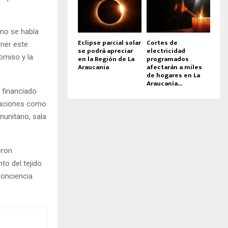
 no se había
Eclipse parcial solar
Cortes de
ener este
se podrá apreciar
electricidad
omiso y la
en la Región de La
programados
Araucania
afectarán a miles
de hogares en La
Araucanía...
 financiado
alaciones como
unitario, sala
eron
to del tejido
conciencia