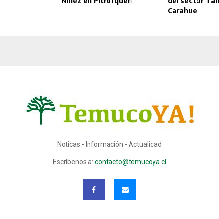
Niñez en Pitrufquén
del sector Tai
Carahue
Noticas - Información - Actualidad
Escríbenos a:
contacto@temucoya.cl