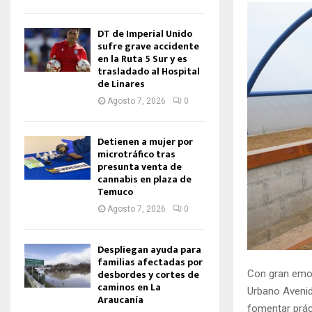
DT de Imperial Unido
sufre grave accidente
en la Ruta 5 Sur y es
trasladado al Hospital
de Linares
Agosto 7, 2026
0
Detienen a mujer por
microtráfico tras
presunta venta de
cannabis en plaza de
Temuco
Agosto 7, 2026
0
Despliegan ayuda para
familias afectadas por
desbordes y cortes de
Con gran emoci
caminos en La
Urbano Avenida
Araucanía
fomentar prác