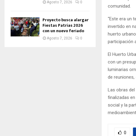
Agosto 7, 2026
0
comunidad.
“Este era un t
Proyecto busca alargar
Fiestas Patrias 2026
invertido en n
con un nuevo feriado
huerto urbano
Agosto 7, 2026
0
participación 
El Huerto Urb
con un presup
luminarias or
de reuniones,
Las obras del
finalizadas en
social y la pa
medioambiental
0