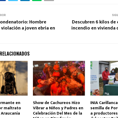
RIOR
SIG
condenatorio: Hombre
Descubren 6 kilos de 
 violación a joven ebria en
incendio en vivienda
 RELACIONADOS
armante en
Show de Cachureos Hizo
INIA Carillanc
or maltrato
Vibrar a Niños y Padres en
semilla de Po
 Araucanía
Celebración Del Mes de la
a productore