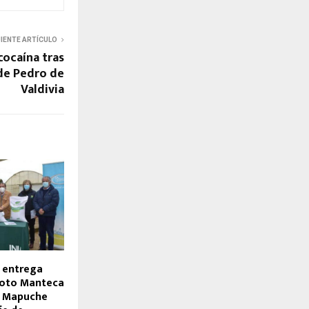
UIENTE ARTÍCULO
cocaína tras
 de Pedro de
Valdivia
a entrega
roto Manteca
s Mapuche