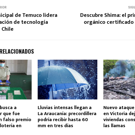
RIOR
SIG
icipal de Temuco lidera
Descubre Shima: el pr
ción de tecnología
orgánico certificado
 Chile
 RELACIONADOS
 busca a
Lluvias intensas llegan a
Nuevo ataque 
r que fue
La Araucanía: precordillera
en Victoria de
n falso premio
podría recibir hasta 60
viviendas con
lotería en
mm en tres días
las llamas