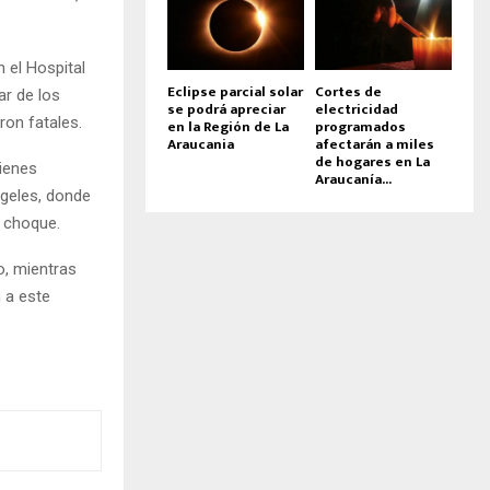
n el Hospital
Eclipse parcial solar
Cortes de
ar de los
se podrá apreciar
electricidad
ron fatales.
en la Región de La
programados
Araucania
afectarán a miles
de hogares en La
uienes
Araucanía...
ngeles, donde
l choque.
, mientras
 a este