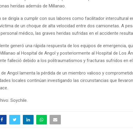
sonas heridas además de Millanao.
n se dirigía a cumplir con sus labores como facilitador intercultural e
 víctima de un choque de alta velocidad entre dos camionetas. A pes
personal médico, las graves heridas sufridas en el accidente resulta
cidente generó una rápida respuesta de los equipos de emergencia, q
Millanao al Hospital de Angol y posteriormente al Hospital de Los Á
te falleció debido a los politraumatismos y fracturas sufridos en e
de Angol lamenta la pérdida de un miembro valioso y comprometido
dades locales continúan investigando las circunstancias que llevaron
lace.
ivo: Soychile.