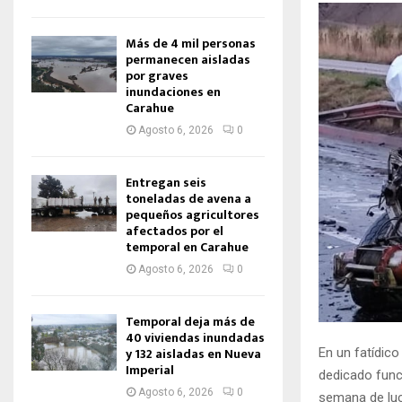
Más de 4 mil personas
permanecen aisladas
por graves
inundaciones en
Carahue
Agosto 6, 2026
0
Entregan seis
toneladas de avena a
pequeños agricultores
afectados por el
temporal en Carahue
Agosto 6, 2026
0
Temporal deja más de
40 viviendas inundadas
y 132 aisladas en Nueva
En un fatídic
Imperial
dedicado func
Agosto 6, 2026
0
semana de luch