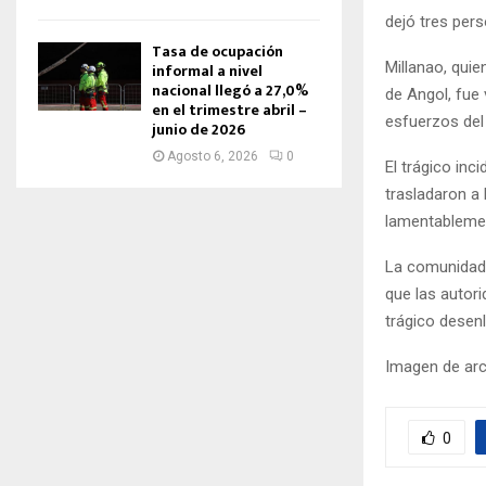
dejó tres per
Tasa de ocupación
Millanao, quie
informal a nivel
nacional llegó a 27,0%
de Angol, fue
en el trimestre abril –
esfuerzos del 
junio de 2026
Agosto 6, 2026
0
El trágico in
trasladaron a 
lamentablemen
La comunidad 
que las autori
trágico desen
Imagen de arch
0