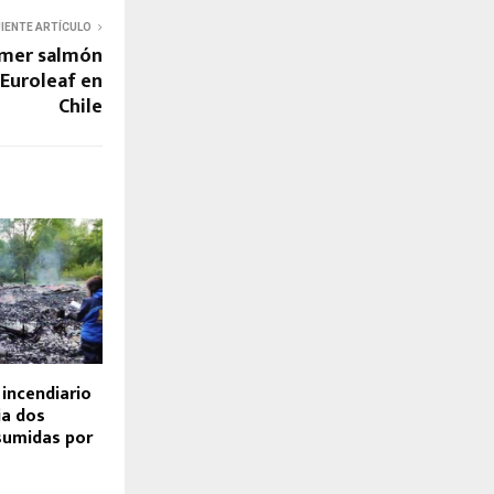
UIENTE ARTÍCULO
imer salmón
 Euroleaf en
Chile
incendiario
ja dos
sumidas por