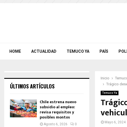
HOME
ACTUALIDAD
TEMUCO YA
PAÍS
POL
Inicio
Temuco
Trágico dese
ÚLTIMOS ARTÍCULOS
Temuco Ya
Trágic
Chile estrena nuevo
subsidio al empleo:
vehicu
revisa requisitos y
posibles montos
Mayo 6, 2024
Agosto 6, 2026
0