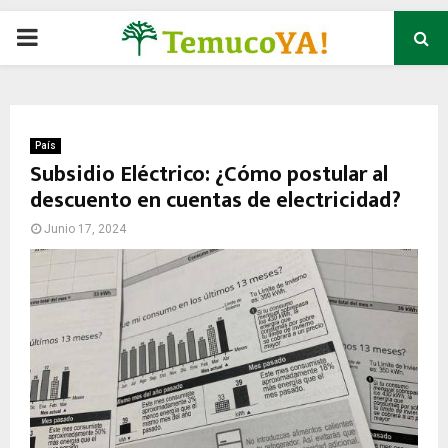
P
R
I
País
Subsidio Eléctrico: ¿Cómo postular al
descuento en cuentas de electricidad?
M
Junio 17, 2024
A
R
Y
M