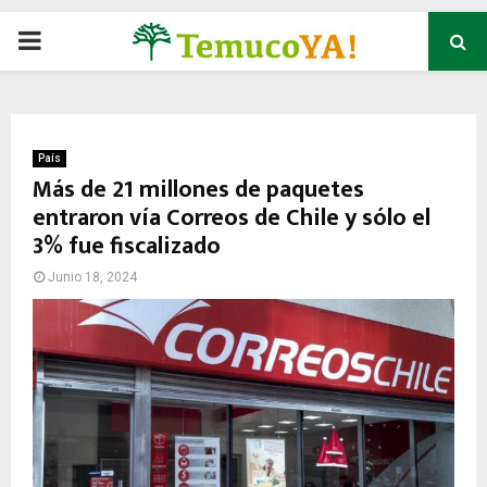
P
R
I
País
Más de 21 millones de paquetes
entraron vía Correos de Chile y sólo el
M
3% fue fiscalizado
A
Junio 18, 2024
R
Y
M