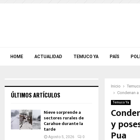
HOME
ACTUALIDAD
TEMUCO YA
PAÍS
POL
Inicio
Temuco
Condenan a 
ÚLTIMOS ARTÍCULOS
Temuco Ya
Conden
Nieve sorprende a
sectores rurales de
y pose
Carahue durante la
tarde
Pua
Agosto 5, 2026
0