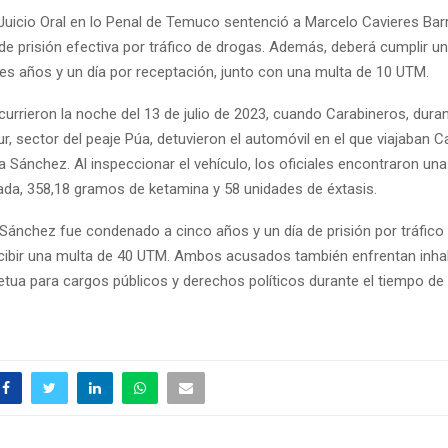
 Juicio Oral en lo Penal de Temuco sentenció a Marcelo Cavieres Barr
 de prisión efectiva por tráfico de drogas. Además, deberá cumplir u
res años y un día por receptación, junto con una multa de 10 UTM.
urrieron la noche del 13 de julio de 2023, cuando Carabineros, duran
ur, sector del peaje Púa, detuvieron el automóvil en el que viajaban C
a Sánchez. Al inspeccionar el vehículo, los oficiales encontraron una
bada, 358,18 gramos de ketamina y 58 unidades de éxtasis.
 Sánchez fue condenado a cinco años y un día de prisión por tráfico
ibir una multa de 40 UTM. Ambos acusados también enfrentan inhab
etua para cargos públicos y derechos políticos durante el tiempo de