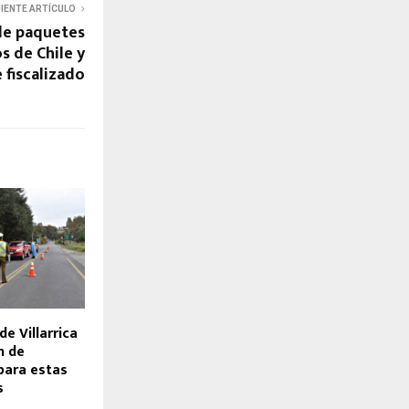
UIENTE ARTÍCULO
de paquetes
s de Chile y
 fiscalizado
de Villarrica
n de
para estas
s