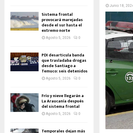
Junio 18, 202
Sistema frontal
provocará marejadas
desde el sur hasta el
extremo norte
Agosto 5, 2026
0
PDI desarticula banda
que trasladaba drogas
desde Santiago a
Temuco: seis detenidos
Agosto 5, 2026
0
Frío y nieve llegarán a
La Araucanía después
del sistema frontal
Agosto 5, 2026
0
Temporales dejan más