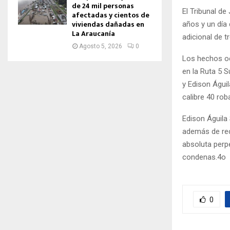
de 24 mil personas
El Tribunal de
afectadas y cientos de
viviendas dañadas en
años y un día
La Araucanía
adicional de t
Agosto 5, 2026
0
Los hechos oc
en la Ruta 5 S
y Edison Águil
calibre 40 ro
Edison Águila
además de rec
absoluta perp
condenas.4o
0