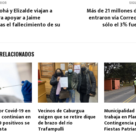
RIOR
SIG
ohá y Elizalde viajan a
Más de 21 millones 
a apoyar a Jaime
entraron vía Correo
as el fallecimiento de su
sólo el 3% fue
 RELACIONADOS
r Covid-19 en
Vecinos de Caburgua
Municipalidad 
a continúan en
exigen que se retire dique
trabaja en Pla
 positivos se
de brazo del río
Contingencia 
ista
Trafampulli
Fiestas Patria