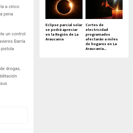
ía a cinco
na pena
Eclipse parcial solar
Cortes de
se podrá apreciar
electricidad
te un control
en la Región de La
programados
Araucania
afectarán a miles
avieres Barría
de hogares en La
Araucanía...
 pistola
 de drogas,
ilitación
 sus