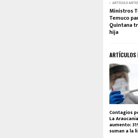
ARTÍCULO ANTE
Ministros T
Temuco par
Quintana tr
hija
ARTÍCULOS
Contagios po
La Araucaní
aumento: 319
suman a la l