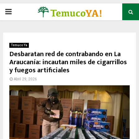
P
R
I
Temuco Ya
Desbaratan red de contrabando en La
Araucanía: incautan miles de cigarrillos
M
y fuegos artificiales
A
Abril 29, 2026
R
Y
M