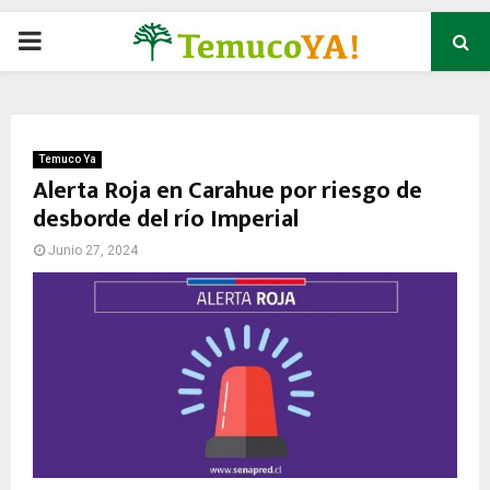
P
R
I
Temuco Ya
Alerta Roja en Carahue por riesgo de
desborde del río Imperial
M
Junio 27, 2024
A
R
Y
M