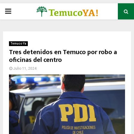
P
R
I
Temuco Ya
Tres detenidos en Temuco por robo a
oficinas del centro
M
Julio 11, 2024
A
R
Y
M