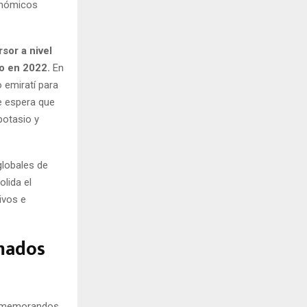
onómicos
rsor a nivel
ro en 2022.
En
 emiratí para
e espera que
potasio y
globales de
olida el
ivos e
rmados
s memorandos