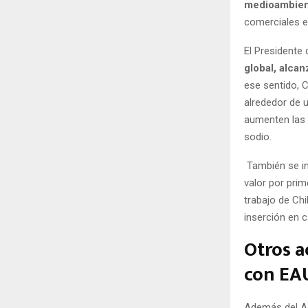
medioambien
comerciales e
El Presidente
global, alca
ese sentido, 
alrededor de 
aumenten las 
sodio.
También se in
valor por prim
trabajo de Ch
inserción en 
Otros a
con EA
Además del A