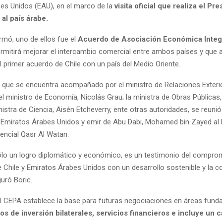
es Unidos (EAU), en el marco de la
visita oficial que realiza el Pr
 al país árabe.
rmó, uno de ellos fue el
Acuerdo de Asociación Económica Integ
ermitirá mejorar el intercambio comercial entre ambos países y que
l primer acuerdo de Chile con un país del Medio Oriente.
, que se encuentra acompañado por el ministro de Relaciones Exterio
el ministro de Economía, Nicolás Grau; la ministra de Obras Públicas
nistra de Ciencia, Aisén Etcheverry, ente otras autoridades, se reunió
 Emiratos Árabes Unidos y emir de Abu Dabi, Mohamed bin Zayed al 
encial Qasr Al Watan.
ólo un logro diplomático y económico, es un testimonio del compro
 Chile y Emiratos Árabes Unidos con un desarrollo sostenible y la 
guró Boric.
l CEPA establece la base para futuras negociaciones en áreas fun
s de inversión bilaterales, servicios financieros e incluye un c