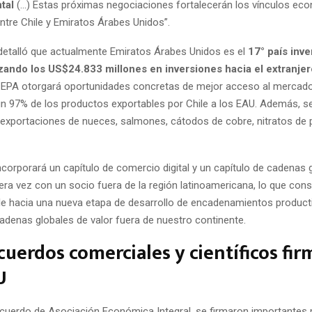
tal
(…) Estas próximas negociaciones fortalecerán los vínculos ec
ntre Chile y Emiratos Árabes Unidos”.
 detalló que actualmente Emiratos Árabes Unidos es el
17° país inve
nzando los US$24.833 millones en inversiones hacia el extranje
CEPA otorgará oportunidades concretas de mejor acceso al mercado
un 97% de los productos exportables por Chile a los EAU. Además, s
exportaciones de nueces, salmones, cátodos de cobre, nitratos de 
corporará un capítulo de comercio digital y un capítulo de cadenas 
era vez con un socio fuera de la región latinoamericana, lo que cons
ile hacia una nueva etapa de desarrollo de encadenamientos product
cadenas globales de valor fuera de nuestro continente.
cuerdos comerciales y científicos fi
U
cuerdo de Asociación Económica Integral, se firmaron importante