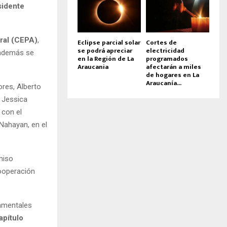
esidente
ral (CEPA)
,
Eclipse parcial solar
Cortes de
se podrá apreciar
electricidad
 además se
en la Región de La
programados
Araucania
afectarán a miles
de hogares en La
Araucanía...
res, Alberto
, Jessica
 con el
Nahayan, en el
miso
cooperación
damentales
apítulo