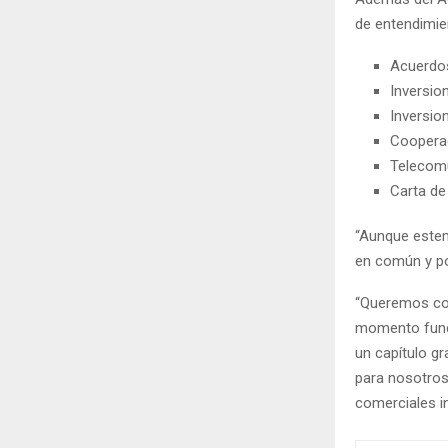
de entendimien
Acuerdos
Inversio
Inversio
Cooperac
Telecom
Carta de
“Aunque estem
en común y po
“Queremos co
momento funda
un capítulo g
para nosotros
comerciales i