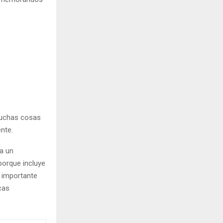
muchas cosas
nte.
a un
orque incluye
 importante
cas