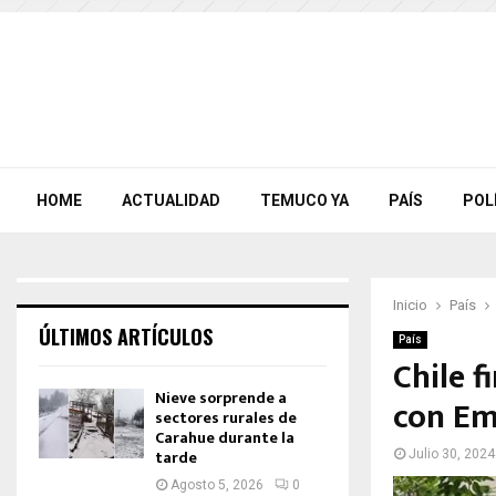
HOME
ACTUALIDAD
TEMUCO YA
PAÍS
POL
Inicio
País
ÚLTIMOS ARTÍCULOS
País
Chile f
Nieve sorprende a
con Em
sectores rurales de
Carahue durante la
tarde
Julio 30, 2024
Agosto 5, 2026
0