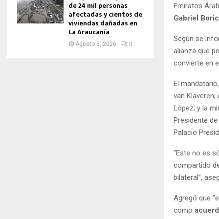
de 24 mil personas
Emiratos Árab
afectadas y cientos de
Gabriel Boric
viviendas dañadas en
La Araucanía
Según se info
Agosto 5, 2026
0
alianza que p
convierte en e
El mandatario
van Klaveren; 
López; y la mi
Presidente de
Palacio Presid
“Este no es s
compartido de
bilateral”, ase
Agregó que “e
como
acuerdo