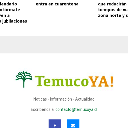
lendario
entra en cuarentena
que reducirán 
infórmate
tiempos de via
ven a
zona norte y s
 jubilaciones
Noticas - Información - Actualidad
Escríbenos a:
contacto@temucoya.cl