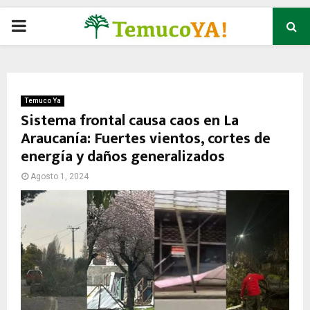
P
R
I
Temuco Ya
Sistema frontal causa caos en La
Araucanía: Fuertes vientos, cortes de
M
energía y daños generalizados
A
Agosto 1, 2024
R
Y
M