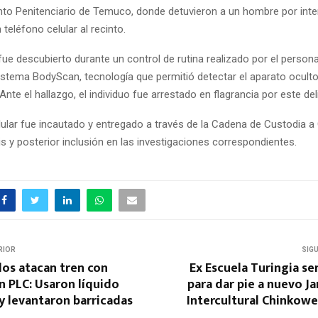
to Penitenciario de Temuco, donde detuvieron a un hombre por inten
 teléfono celular al recinto.
 fue descubierto durante un control de rutina realizado por el personal
sistema BodyScan, tecnología que permitió detectar el aparato ocult
Ante el hallazgo, el individuo fue arrestado en flagrancia por este del
elular fue incautado y entregado a través de la Cadena de Custodia a
is y posterior inclusión en las investigaciones correspondientes.
RIOR
SIG
os atacan tren con
Ex Escuela Turingia s
n PLC: Usaron líquido
para dar pie a nuevo Ja
y levantaron barricadas
Intercultural Chinkow