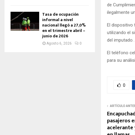
de Cumplimien
ilegalmente un
Tasa de ocupación
informal a nivel
nacional llegó a 27,0%
El dispositivo
en el trimestre abril –
utilizando el 
junio de 2026
del imputado. 
Agosto 6, 2026
0
El teléfono c
para su anális
0
ARTÍCULO ANTE
Encapuchad
pasajeros e
acelerante 
en llamas