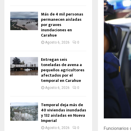
Más de 4 mil personas
permanecen aisladas
por graves
inundaciones en
Carahue
Agosto 6, 2026
0
Entregan seis
toneladas de avena a
pequeños agricultores
afectados por el
temporal en Carahue
Agosto 6, 2026
0
Temporal deja más de
40 viviendas inundadas
y 132 aisladas en Nueva
Imperial
Agosto 6, 2026
0
Funcionarios d