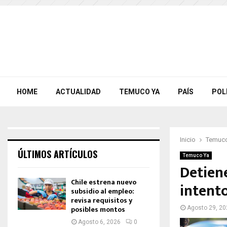
HOME
ACTUALIDAD
TEMUCO YA
PAÍS
POL
Inicio
Temuco
ÚLTIMOS ARTÍCULOS
Temuco Ya
Detien
Chile estrena nuevo
intento
subsidio al empleo:
revisa requisitos y
posibles montos
Agosto 29, 20
Agosto 6, 2026
0