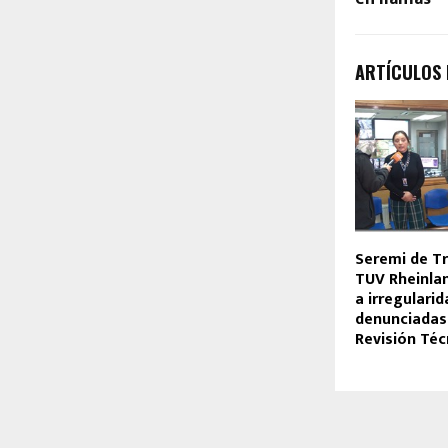
ARTÍCULOS
Seremi de T
TUV Rheinla
a irregulari
denunciadas
Revisión Téc