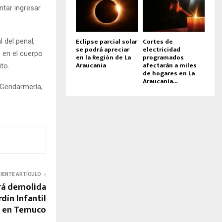
tar ingresar
Eclipse parcial solar
Cortes de
 del penal,
se podrá apreciar
electricidad
o en el cuerpo
en la Región de La
programados
Araucania
afectarán a miles
ito.
de hogares en La
Araucanía...
 Gendarmería,
UIENTE ARTÍCULO
erá demolida
rdín Infantil
e en Temuco