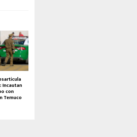
esarticula
 Incautan
bo con
en Temuco