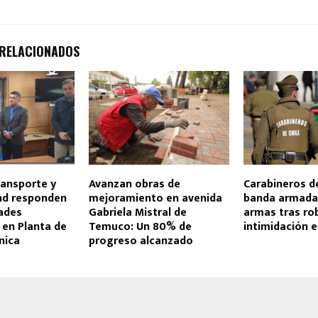
 RELACIONADOS
ransporte y
Avanzan obras de
Carabineros d
nd responden
mejoramiento en avenida
banda armada:
dades
Gabriela Mistral de
armas tras ro
 en Planta de
Temuco: Un 80% de
intimidación 
nica
progreso alcanzado