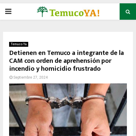
P
R
I
Temuco Ya
Detienen en Temuco a integrante de la
CAM con orden de aprehensión por
M
incendio y homicidio frustrado
A
Septiembre 27, 2024
R
Y
M