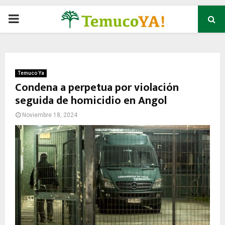
P
R
I
Temuco Ya
Condena a perpetua por violación
seguida de homicidio en Angol
M
Noviembre 18, 2024
A
R
Y
M