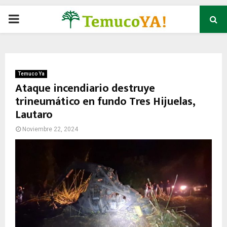
P
R
I
Temuco Ya
Ataque incendiario destruye
trineumático en fundo Tres Hijuelas,
M
Lautaro
A
Noviembre 22, 2024
R
Y
M