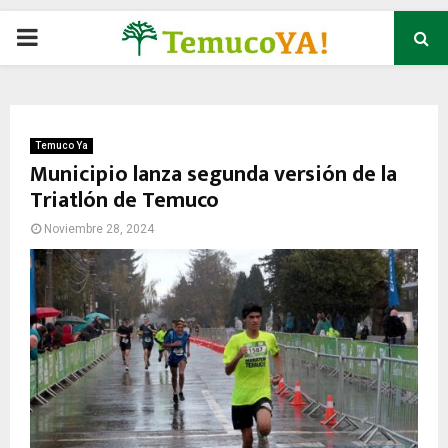
P
R
I
Temuco Ya
Municipio lanza segunda versión de la
Triatlón de Temuco
M
Noviembre 28, 2024
A
R
Y
M