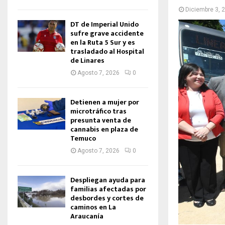
Diciembre 3, 
DT de Imperial Unido
sufre grave accidente
en la Ruta 5 Sur y es
trasladado al Hospital
de Linares
Agosto 7, 2026
0
Detienen a mujer por
microtráfico tras
presunta venta de
cannabis en plaza de
Temuco
Agosto 7, 2026
0
Despliegan ayuda para
familias afectadas por
desbordes y cortes de
caminos en La
Araucanía