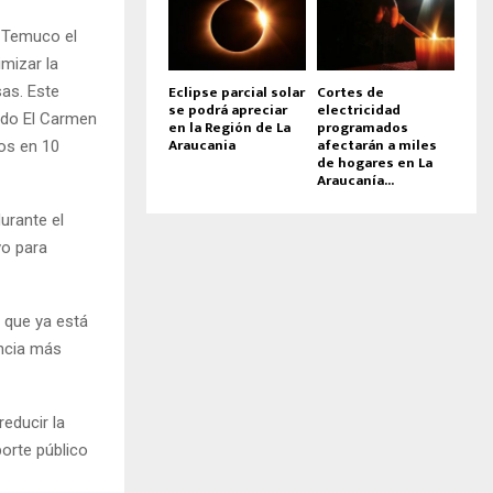
n Temuco el
imizar la
Eclipse parcial solar
Cortes de
as. Este
se podrá apreciar
electricidad
ndo El Carmen
en la Región de La
programados
Araucania
afectarán a miles
os en 10
de hogares en La
Araucanía...
urante el
vo para
 que ya está
encia más
reducir la
orte público