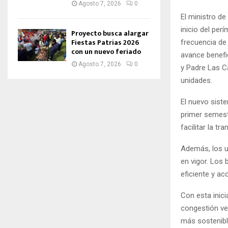
Agosto 7, 2026
0
El ministro d
inicio del per
Proyecto busca alargar
Fiestas Patrias 2026
frecuencia de
con un nuevo feriado
avance benefi
Agosto 7, 2026
0
y Padre Las C
unidades.
El nuevo sist
primer semest
facilitar la tra
Además, los u
en vigor. Los
eficiente y ac
Con esta inici
congestión ve
más sostenible