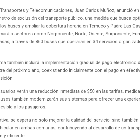
e Transportes y Telecomunicaciones, Juan Carlos Muñoz, anunció e
ímetro de exclusión del transporte público, una medida que busca opt
 los buses y ampliar la cobertura horaria en Temuco y Padre Las Cas
ciará a sectores como Norponiente, Norte, Oriente, Surponiente, Fu
asas, a través de 860 buses que operarán en 34 servicios organizad
ema también incluirá la implementación gradual de pago electrónico d
re del próximo año, coexistiendo inicialmente con el pago en efecti
nsición.
suarios verán una reducción inmediata de $50 en las tarifas, medida
 buses también modernizarán sus sistemas para ofrecer una experi
cesible a los pasajeros.
ativa, se espera no solo mejorar la calidad del servicio, sino también 
hicular en ambas comunas, contribuyendo al desarrollo de un transp
 y eficiente.