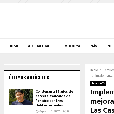
HOME
ACTUALIDAD
TEMUCO YA
PAÍS
POL
Inicio
Temuco
Implementan 
ÚLTIMOS ARTÍCULOS
Temuco Ya
Implem
Condenan a 15 años de
cárcel a exalcalde de
mejora
Renaico por tres
delitos sexuales
Las Ca
Agosto 7, 2026
0