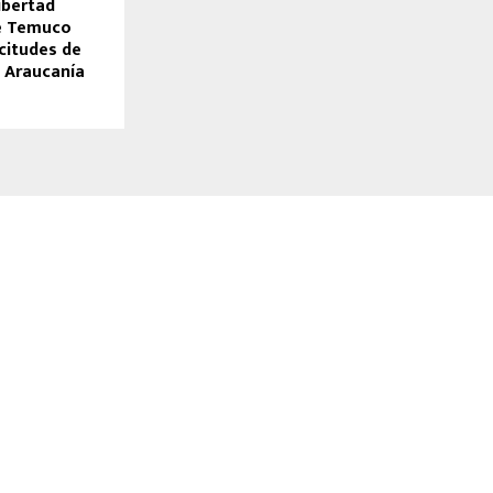
ibertad
de Temuco
icitudes de
a Araucanía