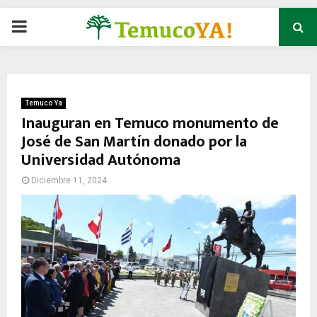
P
R
I
Temuco Ya
Inauguran en Temuco monumento de
José de San Martín donado por la
M
Universidad Autónoma
A
Diciembre 11, 2024
R
Y
M