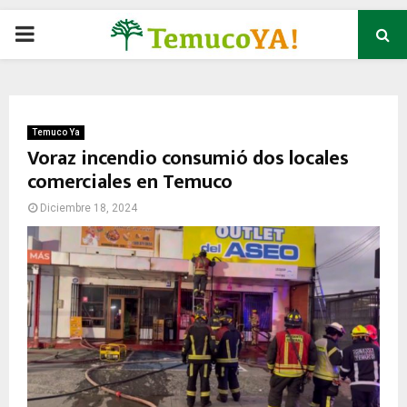
P
R
I
Temuco Ya
Voraz incendio consumió dos locales
comerciales en Temuco
M
Diciembre 18, 2024
A
R
Y
M