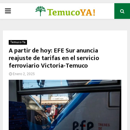
P
R
I
Temuco Ya
A partir de hoy: EFE Sur anuncia
reajuste de tarifas en el servicio
M
ferroviario Victoria-Temuco
A
Enero 2, 2025
R
Y
M