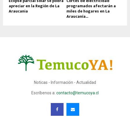
Eclipse parcial solar se podrá
Cortes de electricidad
apreciar en la Región de La
programados afectarán a
Araucania
miles de hogares en La
Araucanía...
Noticas - Información - Actualidad
Escríbenos a:
contacto@temucoya.cl