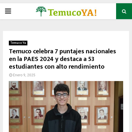
P
R
I
Temuco Ya
Temuco celebra 7 puntajes nacionales
en la PAES 2024 y destaca a 53
M
estudiantes con alto rendimiento
A
Enero 9, 2025
R
Y
M