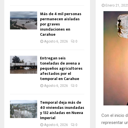
Enero 21, 202
Más de 4 mil personas
permanecen aisladas
por graves
inundaciones en
Carahue
Agosto 6, 2026
0
Entregan seis
toneladas de avena a
pequeños agricultores
afectados por el
temporal en Carahue
Agosto 6, 2026
0
Temporal deja más de
40 viviendas inundadas
y 132 aisladas en Nueva
Con el inicio
Imperial
representar un
Agosto 6, 2026
0