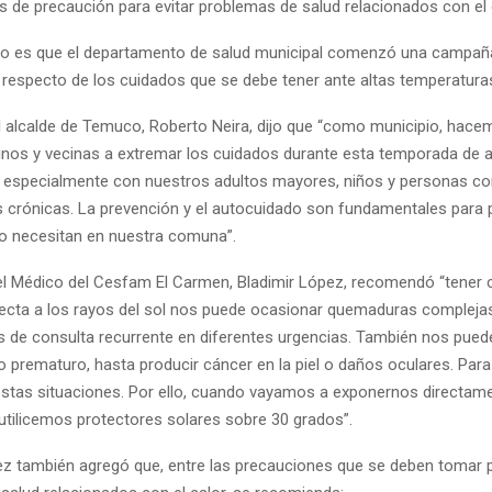
 de precaución para evitar problemas de salud relacionados con el 
do es que el departamento de salud municipal comenzó una campañ
n respecto de los cuidados que se debe tener ante altas temperatura
el alcalde de Temuco, Roberto Neira, dijo que “como municipio, hac
inos y vecinas a extremar los cuidados durante esta temporada de a
 especialmente con nuestros adultos mayores, niños y personas co
crónicas. La prevención y el autocuidado son fundamentales para 
o necesitan en nuestra comuna”.
 el Médico del Cesfam El Carmen, Bladimir López, recomendó “tener c
recta a los rayos del sol nos puede ocasionar quemaduras compleja
s de consulta recurrente en diferentes urgencias. También nos pued
o prematuro, hasta producir cáncer en la piel o daños oculares. Par
r estas situaciones. Por ello, cuando vayamos a exponernos directame
 utilicemos protectores solares sobre 30 grados”.
ez también agregó que, entre las precauciones que se deben tomar p