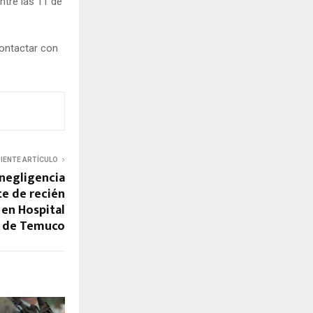
ntre las 11 de
ontactar con
UIENTE ARTÍCULO
 negligencia
e de recién
en Hospital
de Temuco