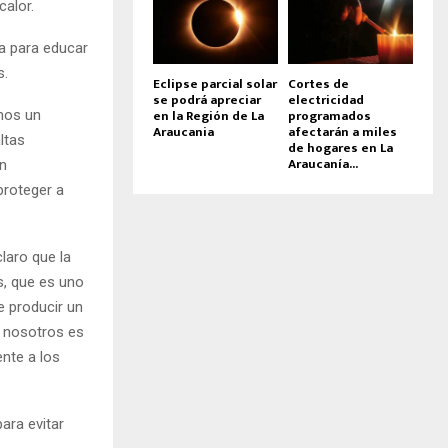
calor.
a para educar
s.
Eclipse parcial solar
Cortes de
se podrá apreciar
electricidad
en la Región de La
programados
emos un
Araucania
afectarán a miles
ltas
de hogares en La
Araucanía...
n
proteger a
laro que la
s, que es uno
e producir un
a nosotros es
nte a los
ara evitar