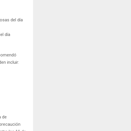
rosas del día
el día
recomendó
en incluir:
a de
precaución