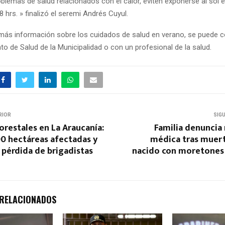
oblemas de salud relacionados con el calor, eviten exponerse al sol e
 hrs. » finalizó el seremi Andrés Cuyul.
más información sobre los cuidados de salud en verano, se puede c
o de Salud de la Municipalidad o con un profesional de la salud.
RIOR
SIG
orestales en La Araucanía:
Familia denuncia
0 hectáreas afectadas y
médica tras muert
pérdida de brigadistas
nacido con moretones 
 RELACIONADOS