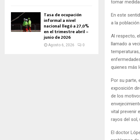
tomar medidas
Tasa de ocupación
En este senti
informal a nivel
a la població
nacional llegó a 27,0%
en el trimestre abril –
Al respecto, 
junio de 2026
llamado a vec
Agosto 6, 2026
0
temperaturas,
enfermedades 
quienes más l
Por su parte,
exposición di
de los motivo
envejecimient
vital preveni
rayos del sol,
El doctor Lóp