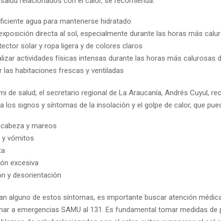
salud relacionados con el calor, se recomienda:
ficiente agua para mantenerse hidratado
a exposición directa al sol, especialmente durante las horas más calu
ector solar y ropa ligera y de colores claros
alizar actividades físicas intensas durante las horas más calurosas d
 las habitaciones frescas y ventiladas
mi de salud, el secretario regional de La Araucanía, Andrés Cuyul, 
a los signos y síntomas de la insolación y el golpe de calor, que pued
 cabeza y mareos
 y vómitos
ta
ón excesiva
n y desorientación
tan alguno de estos síntomas, es importante buscar atención médic
amar a emergencias SAMU al 131. Es fundamental tomar medidas de 