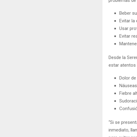
problemas de 
Beber su
Evitar l
Usar prot
Evitar re
Mantener
Desde la Sere
estar atentos 
Dolor de
Náuseas
Fiebre al
Sudoraci
Confusió
“Si se presen
inmediato, ll