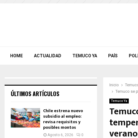
HOME
ACTUALIDAD
TEMUCO YA
PAÍS
POL
Inicio
Temuco
Temuco se pr
ÚLTIMOS ARTÍCULOS
Temuco Ya
Temuco
Chile estrena nuevo
subsidio al empleo:
temper
revisa requisitos y
posibles montos
verano
Agosto 6, 2026
0