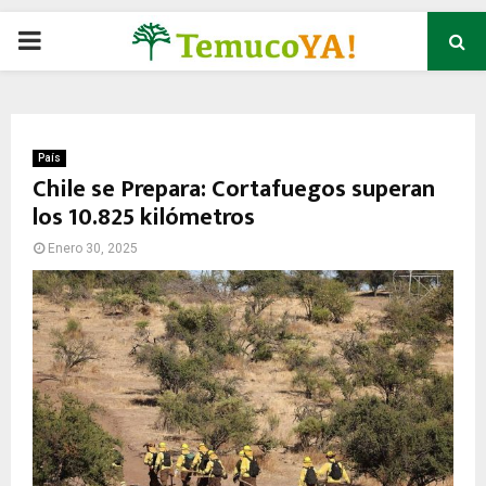
P
R
I
País
Chile se Prepara: Cortafuegos superan
los 10.825 kilómetros
M
Enero 30, 2025
A
R
Y
M