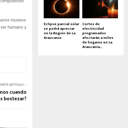
u composición
lgunos museos
Eclipse parcial solar
Cortes de
l ser humano y
se podrá apreciar
electricidad
en la Región de La
programados
Araucania
afectarán a miles
de hogares en La
Araucanía...
UIENTE ARTÍCULO
amos cuando
s bostezar?