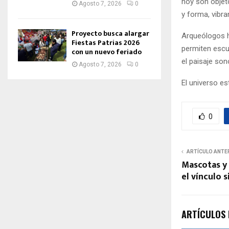
hoy son objet
Agosto 7, 2026
0
y forma, vibra
Proyecto busca alargar
Arqueólogos h
Fiestas Patrias 2026
permiten escu
con un nuevo feriado
el paisaje so
Agosto 7, 2026
0
El universo es
0
ARTÍCULO ANTE
Mascotas y 
el vínculo 
ARTÍCULOS