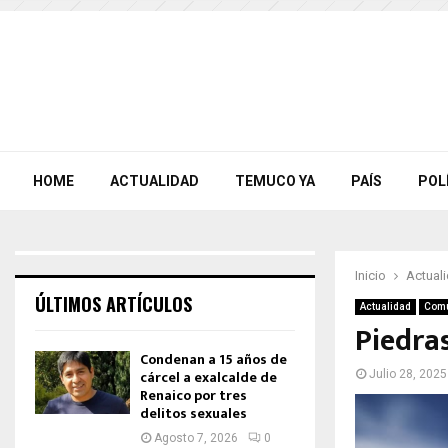
HOME
ACTUALIDAD
TEMUCO YA
PAÍS
POL
Inicio
Actual
ÚLTIMOS ARTÍCULOS
Actualidad
Com
Piedras
Condenan a 15 años de
cárcel a exalcalde de
Julio 28, 2025
Renaico por tres
delitos sexuales
Agosto 7, 2026
0