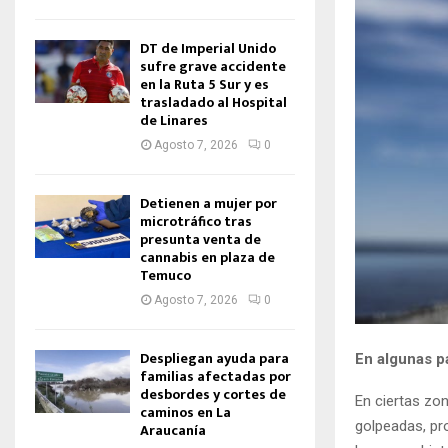
DT de Imperial Unido
sufre grave accidente
en la Ruta 5 Sur y es
trasladado al Hospital
de Linares
Agosto 7, 2026
0
Detienen a mujer por
microtráfico tras
presunta venta de
cannabis en plaza de
Temuco
Agosto 7, 2026
0
Despliegan ayuda para
En algunas pa
familias afectadas por
desbordes y cortes de
En ciertas zo
caminos en La
golpeadas, pr
Araucanía